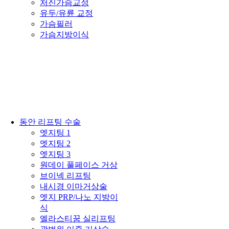
처진가슴교정
유두/유륜 교정
가슴필러
가슴지방이식
동안 리프팅 수술
엣지팅 1
엣지팅 2
엣지팅 3
원데이 풀페이스 거상
브이넥 리프팅
내시경 이마거상술
엣지 PRP/나노 지방이
식
엘라스티꿈 실리프팅