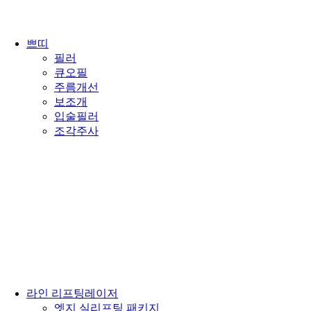
쁘띠
필러
큐오필
주름개선
보조개
입술필러
조각주사
라인 리프팅레이저
엣지 실리프팅 패키지