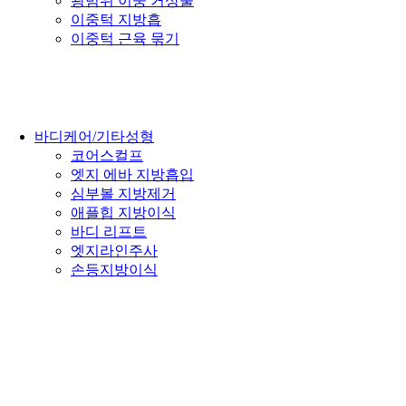
광범위 이중 거상술
이중턱 지방흡
이중턱 근육 묶기
바디케어/기타성형
코어스컬프
엣지 에바 지방흡입
심부볼 지방제거
애플힙 지방이식
바디 리프트
엣지라인주사
손등지방이식