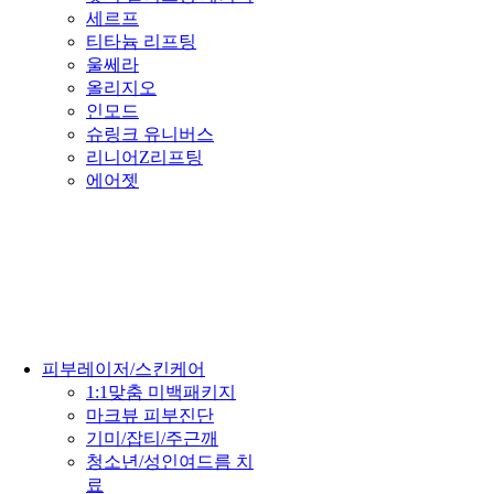
세르프
티타늄 리프팅
울쎄라
올리지오
인모드
슈링크 유니버스
리니어Z리프팅
에어젯
피부레이저/스킨케어
1:1맞춤 미백패키지
마크뷰 피부진단
기미/잡티/주근깨
청소년/성인여드름 치
료