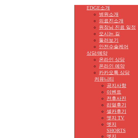
EDGE소개
병원소개
의료진소개
원장님 진료 일정
오시는 길
둘러보기
안전수술케어
상담/예약
온라인 상담
온라인 예약
카카오톡 상담
커뮤니티
공지사항
이벤트
전후사진
리얼후기
셀카후기
엣지 TV
엣지
SHORTS
엣지