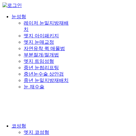
눈성형
레이저 눈밑지방재배
치
엣지 아이패키지
엣지 눈매교정
자연유착 퀵 매몰법
부분절개/절개법
엣지 트임성형
중년 눈썹리프팅
중년눈수술 상안검
중년 눈밑지방재배치
눈 재수술
코성형
엣지 코성형