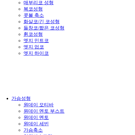
매부리코 성형
복코성형
콧볼 축소
화살코/긴 코성형
들창코/짧은 코성형
휜코성형
엣지 민트코
엣지 업코
엣지 하이코
가슴성형
원데이 모티바
원데이 멘토 부스트
원데이 멘토
원데이 세빈
가슴축소