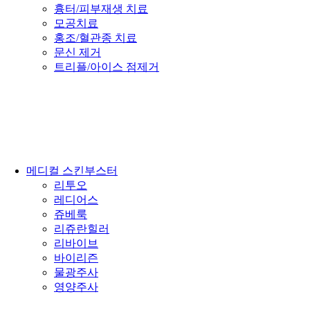
흉터/피부재생 치료
모공치료
홍조/혈관종 치료
문신 제거
트리플/아이스 점제거
메디컬 스킨부스터
리투오
레디어스
쥬베룩
리쥬란힐러
리바이브
바이리즌
물광주사
영양주사