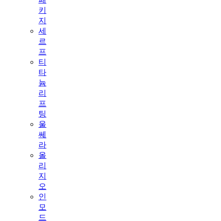
키
지
세
르
프
티
타
늄
리
프
팅
울
쎄
라
올
리
지
오
인
모
드