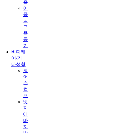
흡
이
중
턱
근
육
묶
기
바디케
어/기
타성형
코
어
스
컬
프
엣
지
에
바
지
방