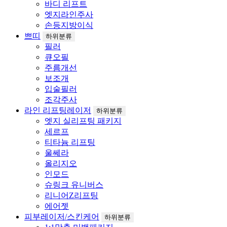
바디 리프트
엣지라인주사
손등지방이식
쁘띠
하위분류
필러
큐오필
주름개선
보조개
입술필러
조각주사
라인 리프팅레이저
하위분류
엣지 실리프팅 패키지
세르프
티타늄 리프팅
울쎄라
올리지오
인모드
슈링크 유니버스
리니어Z리프팅
에어젯
피부레이저/스킨케어
하위분류