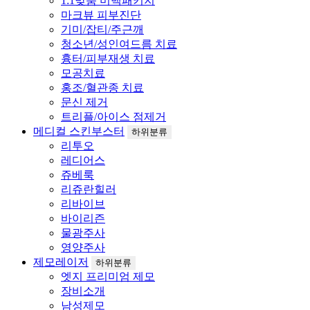
1:1맞춤 미백패키지
마크뷰 피부진단
기미/잡티/주근깨
청소년/성인여드름 치료
흉터/피부재생 치료
모공치료
홍조/혈관종 치료
문신 제거
트리플/아이스 점제거
메디컬 스킨부스터
하위분류
리투오
레디어스
쥬베룩
리쥬란힐러
리바이브
바이리즌
물광주사
영양주사
제모레이저
하위분류
엣지 프리미엄 제모
장비소개
남성제모