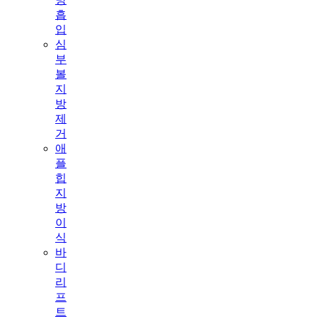
흡
입
심
부
볼
지
방
제
거
애
플
힙
지
방
이
식
바
디
리
프
트