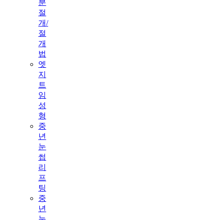
분
절
개/
절
개
법
엣
지
트
임
성
형
중
년
눈
썹
리
프
팅
중
년
눈