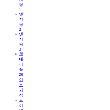
팅
1
엣
지
팅
2
엣
지
팅
3
원
데
이
풀
페
이
스
거
상
브
이