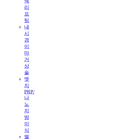
넥
리
프
팅
내
시
경
이
마
거
상
술
엣
지
PRP/
나
노
지
방
이
식
엘