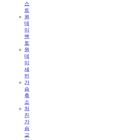
스
트
원
데
이
멘
토
원
데
이
세
빈
가
슴
축
소
처
진
가
슴
교