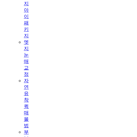
지
아
이
패
키
지
엣
지
눈
매
교
정
자
연
유
착
퀵
매
몰
법
부