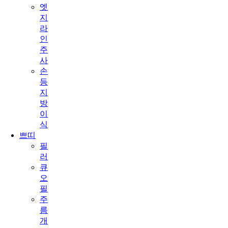
엣
지
라
인
주
사
손
등
지
방
이
식
쁘띠
필
러
큐
오
필
주
름
개