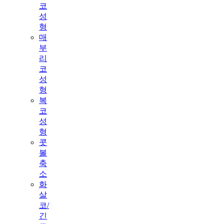
코
성
형
매
부
리
코
성
형
복
코
성
형
콧
볼
축
소
화
살
코/
긴