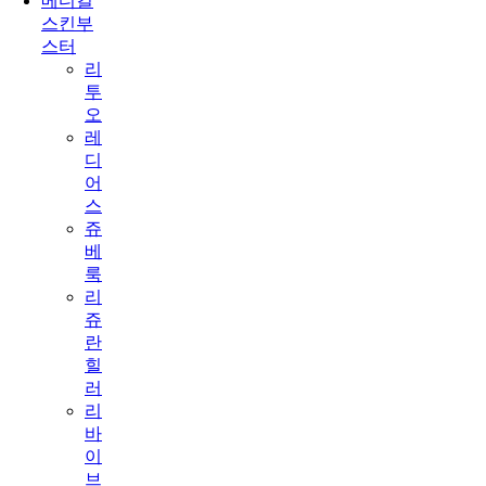
메디컬
스킨부
스터
리
투
오
레
디
어
스
쥬
베
룩
리
쥬
란
힐
러
리
바
이
브