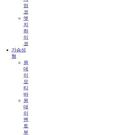
업
코
엣
지
하
이
코
가슴성
형
원
데
이
모
티
바
원
데
이
멘
토
부