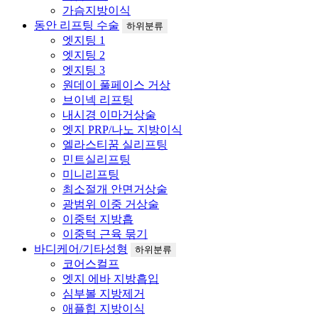
가슴지방이식
동안 리프팅 수술
하위분류
엣지팅 1
엣지팅 2
엣지팅 3
원데이 풀페이스 거상
브이넥 리프팅
내시경 이마거상술
엣지 PRP/나노 지방이식
엘라스티꿈 실리프팅
민트실리프팅
미니리프팅
최소절개 안면거상술
광범위 이중 거상술
이중턱 지방흡
이중턱 근육 묶기
바디케어/기타성형
하위분류
코어스컬프
엣지 에바 지방흡입
심부볼 지방제거
애플힙 지방이식