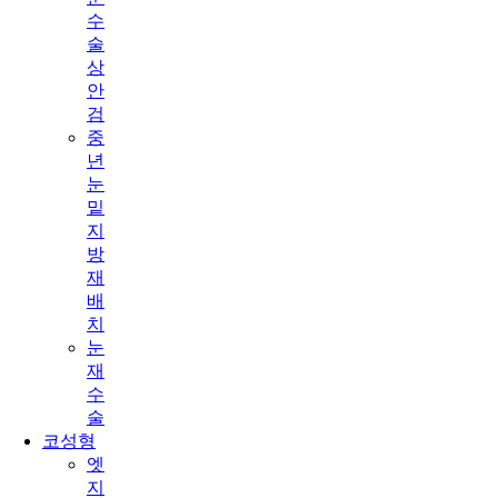
수
술
상
안
검
중
년
눈
밑
지
방
재
배
치
눈
재
수
술
코성형
엣
지