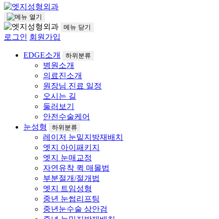
메뉴
닫기
로그인
회원가입
EDGE소개
하위분류
병원소개
의료진소개
원장님 진료 일정
오시는 길
둘러보기
안전수술케어
눈성형
하위분류
레이저 눈밑지방재배치
엣지 아이패키지
엣지 눈매교정
자연유착 퀵 매몰법
부분절개/절개법
엣지 트임성형
중년 눈썹리프팅
중년눈수술 상안검