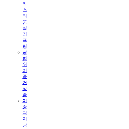
라
스
티
꿈
실
리
프
팅
광
범
위
이
중
거
상
술
이
중
턱
지
방