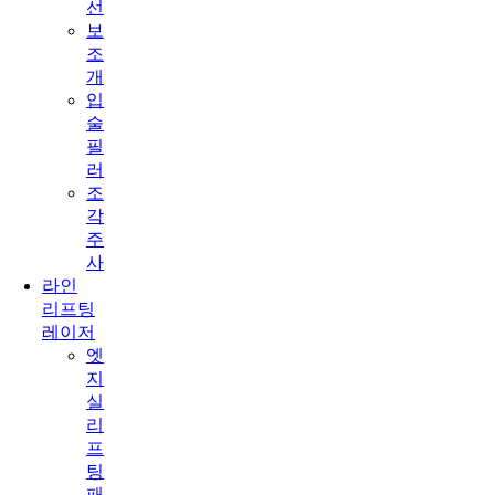
선
보
조
개
입
술
필
러
조
각
주
사
라인
리프팅
레이저
엣
지
실
리
프
팅
패