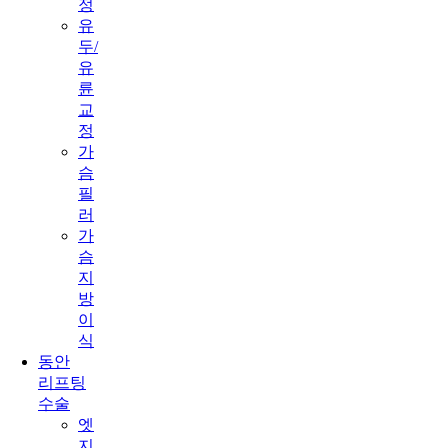
정
유
두/
유
륜
교
정
가
슴
필
러
가
슴
지
방
이
식
동안
리프팅
수술
엣
지