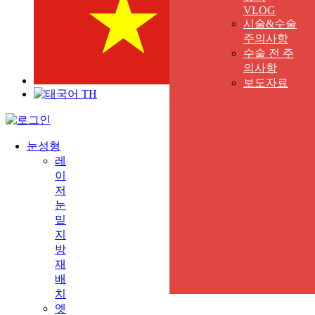
VLOG
시술&수술
주의사항
수술 전 주
의사항
VN
보도자료
TH
눈성형
레
이
저
눈
밑
지
방
재
배
치
엣