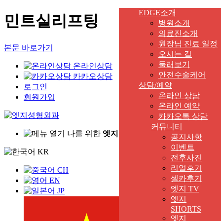
EDGE소개
민트실리프팅
병원소개
의료진소개
원장님 진료 일정
본문 바로가기
오시는 길
둘러보기
온라인상담
안전수술케어
카카오상담
상담/예약
로그인
온라인 상담
회원가입
온라인 예약
카카오톡 상담
커뮤니티
나를 위한
엣지
있는 시술은?
공지사항
이벤트
KR
전후사진
리얼후기
CH
셀카후기
EN
엣지 TV
JP
엣지
SHORTS
엣지