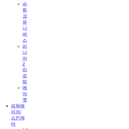
슈
링
크
유
니
버
스
리
니
어
Z
리
프
팅
에
어
젯
피부레
이저/
스킨케
어