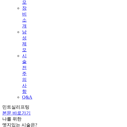
모
장
비
소
개
남
성
제
모
시
술
전
주
의
사
항
Q&A
민트실리프팅
본문 바로가기
나를 위한
엣지
있는 시술은?