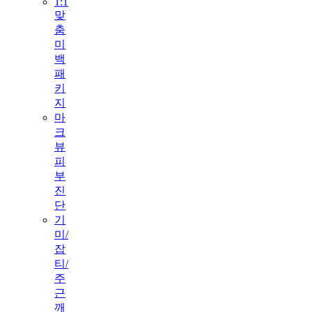
1:1
맞
춤
미
백
패
키
지
마
크
뷰
피
부
진
단
기
미/
잡
티/
주
근
깨