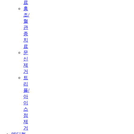
료
홍
조/
혈
관
종
치
료
문
신
제
거
트
리
플/
아
이
스
점
제
거