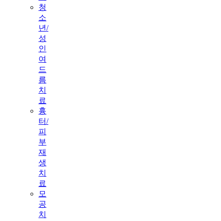
청
소
년/
성
인
여
드
름
치
료
흉
터/
피
부
재
생
치
료
모
공
치