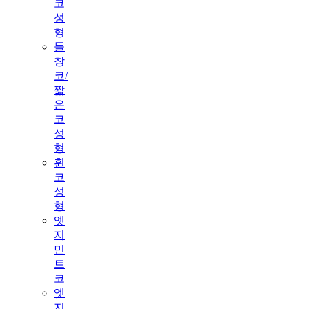
코
성
형
들
창
코/
짧
은
코
성
형
휜
코
성
형
엣
지
민
트
코
엣
지