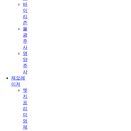
바
이
리
즌
물
광
주
사
영
양
주
사
제모레
이저
엣
지
프
리
미
엄
제