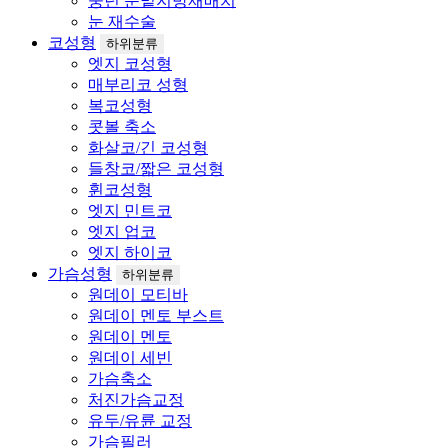
중년 눈밑지방재배치
눈 재수술
코성형
하위분류
엣지 코성형
매부리코 성형
복코성형
콧볼 축소
화살코/긴 코성형
들창코/짧은 코성형
휜코성형
엣지 민트코
엣지 업코
엣지 하이코
가슴성형
하위분류
원데이 모티바
원데이 멘토 부스트
원데이 멘토
원데이 세빈
가슴축소
처진가슴교정
유두/유륜 교정
가슴필러