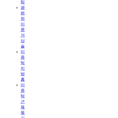
팅
광
범
위
이
중
거
상
술
이
중
턱
지
방
흡
이
중
턱
근
육
묶