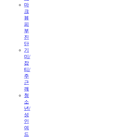
마
크
뷰
피
부
진
단
기
미/
잡
티/
주
근
깨
청
소
년/
성
인
여
드