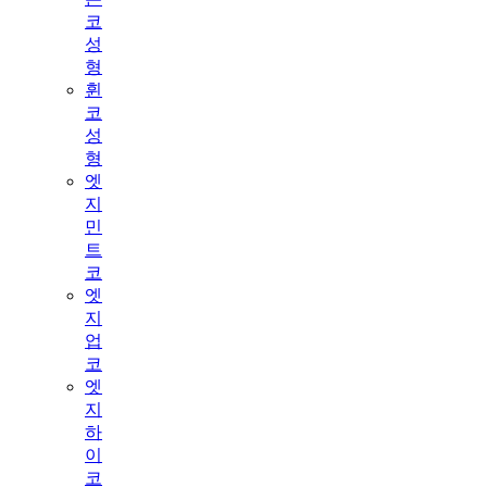
코
성
형
휜
코
성
형
엣
지
민
트
코
엣
지
업
코
엣
지
하
이
코