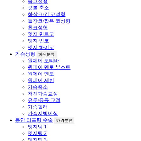
복코성형
콧볼 축소
화살코/긴 코성형
들창코/짧은 코성형
휜코성형
엣지 민트코
엣지 업코
엣지 하이코
가슴성형
하위분류
원데이 모티바
원데이 멘토 부스트
원데이 멘토
원데이 세빈
가슴축소
처진가슴교정
유두/유륜 교정
가슴필러
가슴지방이식
동안 리프팅 수술
하위분류
엣지팅 1
엣지팅 2
엣지팅 3