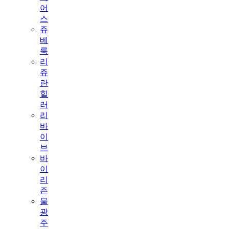
어
스
쥬
베
룩
리
쥬
란
힐
러
리
바
이
브
바
이
리
즌
물
광
주