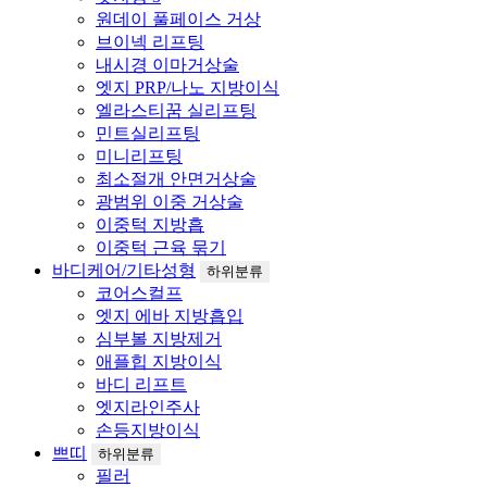
원데이 풀페이스 거상
브이넥 리프팅
내시경 이마거상술
엣지 PRP/나노 지방이식
엘라스티꿈 실리프팅
민트실리프팅
미니리프팅
최소절개 안면거상술
광범위 이중 거상술
이중턱 지방흡
이중턱 근육 묶기
바디케어/기타성형
하위분류
코어스컬프
엣지 에바 지방흡입
심부볼 지방제거
애플힙 지방이식
바디 리프트
엣지라인주사
손등지방이식
쁘띠
하위분류
필러