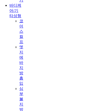
기
바디케
어/기
타성형
코
어
스
컬
프
엣
지
에
바
지
방
흡
입
심
부
볼
지
방