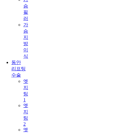
슴
필
러
가
슴
지
방
이
식
동안
리프팅
수술
엣
지
팅
1
엣
지
팅
2
엣