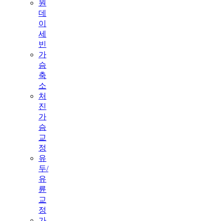
원
데
이
세
빈
가
슴
축
소
처
진
가
슴
교
정
유
두/
유
륜
교
정
가