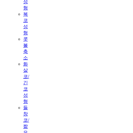
성
형
복
코
성
형
콧
볼
축
소
화
살
코/
긴
코
성
형
들
창
코/
짧
은