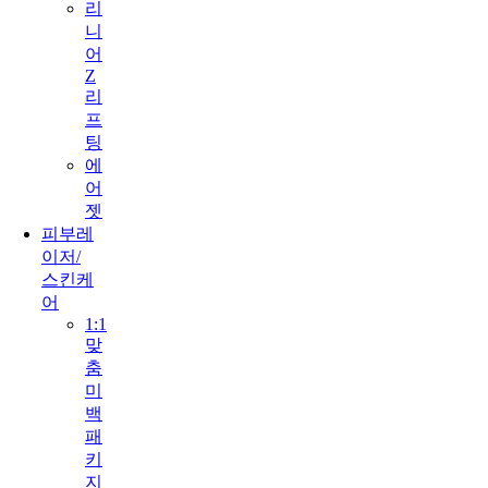
리
니
어
Z
리
프
팅
에
어
젯
피부레
이저/
스킨케
어
1:1
맞
춤
미
백
패
키
지