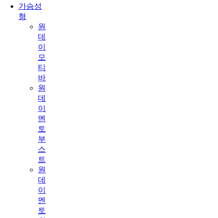
가슴성
형
원
데
이
모
티
바
원
데
이
멘
토
부
스
트
원
데
이
멘
토