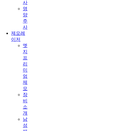
사
영
양
주
사
제모레
이저
엣
지
프
리
미
엄
제
모
장
비
소
개
남
성