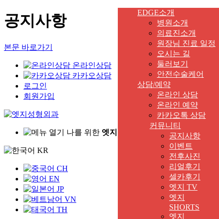
EDGE소개
공지사항
병원소개
의료진소개
원장님 진료 일정
본문 바로가기
오시는 길
둘러보기
온라인상담
안전수술케어
카카오상담
상담/예약
로그인
온라인 상담
회원가입
온라인 예약
카카오톡 상담
커뮤니티
나를 위한
엣지
있는 시술은?
공지사항
이벤트
KR
전후사진
리얼후기
CH
셀카후기
EN
엣지 TV
JP
엣지
VN
SHORTS
TH
엣지