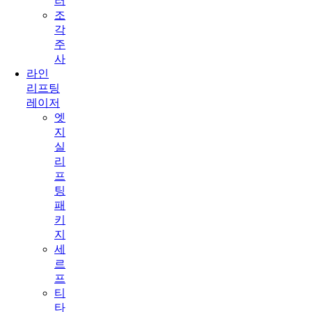
러
조
각
주
사
라인
리프팅
레이저
엣
지
실
리
프
팅
패
키
지
세
르
프
티
타