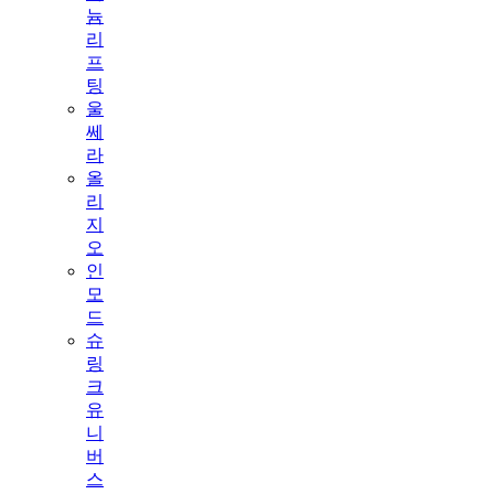
늄
리
프
팅
울
쎄
라
올
리
지
오
인
모
드
슈
링
크
유
니
버
스