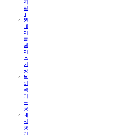
지
팅
3
원
데
이
풀
페
이
스
거
상
브
이
넥
리
프
팅
내
시
경
이