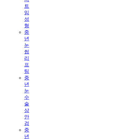
트
임
성
형
중
년
눈
썹
리
프
팅
중
년
눈
수
술
상
안
검
중
년