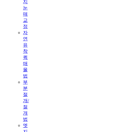
지
눈
매
교
정
자
연
유
착
퀵
매
몰
법
부
분
절
개/
절
개
법
엣
지