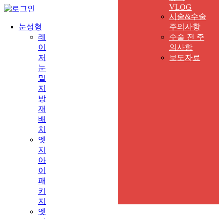
VLOG
시술&수술
눈성형
주의사항
레
수술 전 주
이
의사항
저
보도자료
눈
밑
지
방
재
배
치
엣
지
아
이
패
키
지
엣