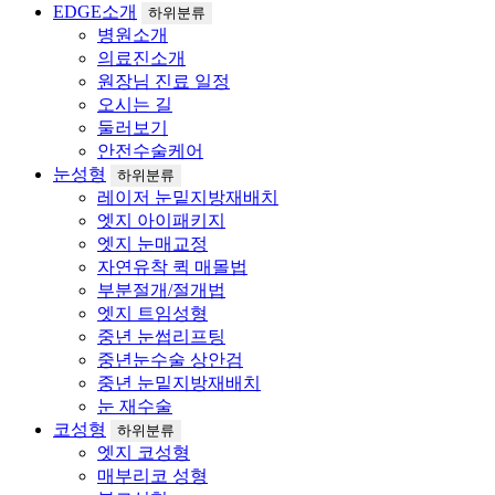
EDGE소개
하위분류
병원소개
의료진소개
원장님 진료 일정
오시는 길
둘러보기
안전수술케어
눈성형
하위분류
레이저 눈밑지방재배치
엣지 아이패키지
엣지 눈매교정
자연유착 퀵 매몰법
부분절개/절개법
엣지 트임성형
중년 눈썹리프팅
중년눈수술 상안검
중년 눈밑지방재배치
눈 재수술
코성형
하위분류
엣지 코성형
매부리코 성형