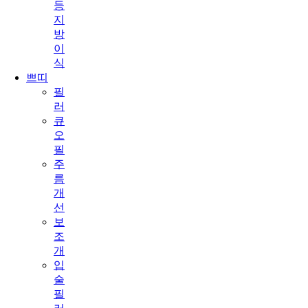
등
지
방
이
식
쁘띠
필
러
큐
오
필
주
름
개
선
보
조
개
입
술
필