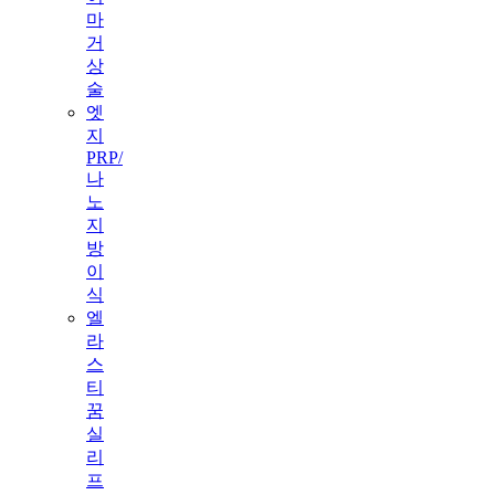
마
거
상
술
엣
지
PRP/
나
노
지
방
이
식
엘
라
스
티
꿈
실
리
프