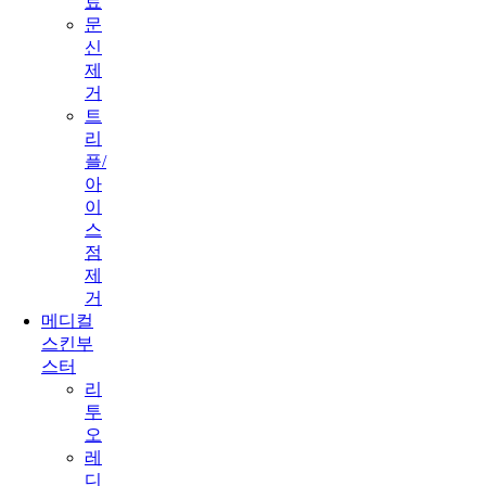
료
문
신
제
거
트
리
플/
아
이
스
점
제
거
메디컬
스킨부
스터
리
투
오
레
디