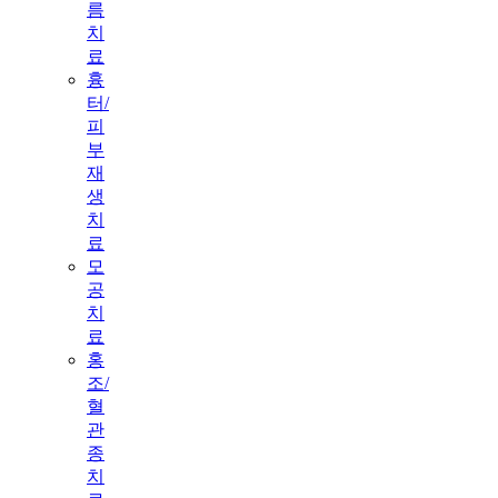
름
치
료
흉
터/
피
부
재
생
치
료
모
공
치
료
홍
조/
혈
관
종
치