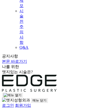
제
모
시
술
전
주
의
사
항
Q&A
공지사항
본문 바로가기
나를 위한
엣지
있는 시술은?
메뉴
닫기
로그인
회원가입