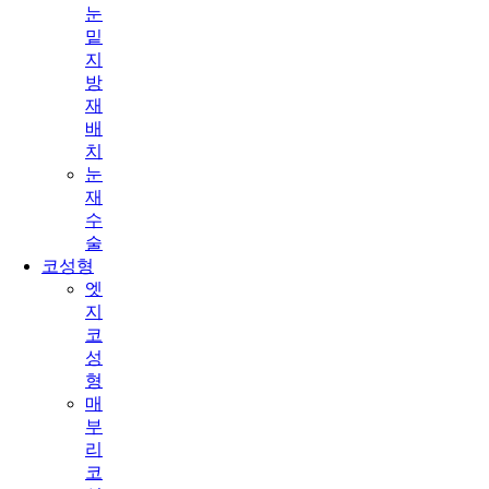
눈
밑
지
방
재
배
치
눈
재
수
술
코성형
엣
지
코
성
형
매
부
리
코