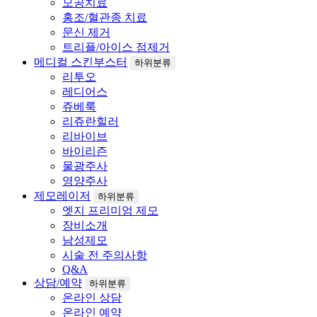
모공치료
홍조/혈관종 치료
문신 제거
트리플/아이스 점제거
메디컬 스킨부스터
하위분류
리투오
레디어스
쥬베룩
리쥬란힐러
리바이브
바이리즌
물광주사
영양주사
제모레이저
하위분류
엣지 프리미엄 제모
장비소개
남성제모
시술 전 주의사항
Q&A
상담/예약
하위분류
온라인 상담
온라인 예약