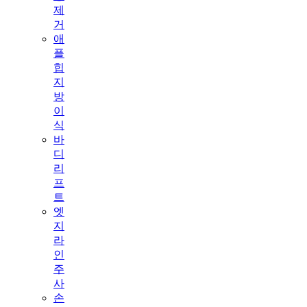
제
거
애
플
힙
지
방
이
식
바
디
리
프
트
엣
지
라
인
주
사
손